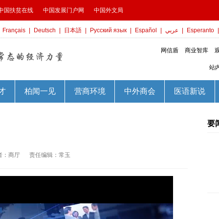
要
者：商厅
责任编辑：常玉