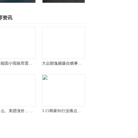
荐资讯
决不能因小瑕疵而置民营企业和企业家于死地
大众朗逸频爆自燃事件 多名车主起诉维权获赔
饿了么、美团涨价，老外也说外卖不便宜
3.15商家向行业痛点出招 苏宁徐海澜要为消费者撑腰