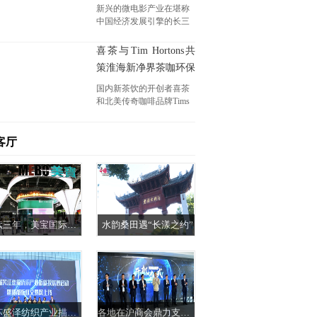
影大赛启动
新兴的微电影产业在堪称
中国经济发展引擎的长三
角地区，也同样呈现出蓬
勃的发展态势，搭建一个
喜茶与Tim Hortons共
长三角地区的国际微电影
策淮海新净界茶咖环保
大赛高端平台势在必行。
倡议
国内新茶饮的开创者喜茶
和北美传奇咖啡品牌Tims
咖啡在落地中国市场后一
直就坚守着绿色环保的信
念，身体力行地推动国内
客厅
绿色环保事业的发展。
连续三年，美宝国际再度亮相中国国际进口博览会
水韵桑田遇“长漾之约”
江苏盛泽纺织产业描绘靓丽“时尚之都”
各地在沪商会鼎力支持 “会长访谈”东方美谷虹桥中心产业园开机