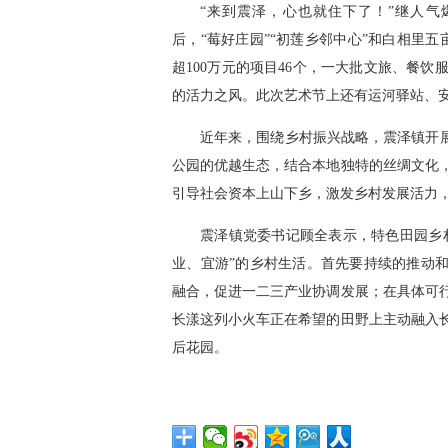
“来到震泽，心也就住下了！”继人
y
d
后，“莓好庄园”“初莲乡邻中心”和白相里
V
超100万元的项目46个，一大批文旅、餐
e
的活力之风。此次艺术节上还有运河驿站、
i
d
近年来，围绕乡村振兴战略，震泽镇开展
d
公园的优越生态，结合本地独特的丝绸文化
:
引导社会资本上山下乡，激发乡村发展活力
e
2
震泽镇党委书记顾全表示，特色田园乡村
o
业、宜游”的乡村生活。首先要持续的推动和
.
融合，促进一二三产业协调发展；在具体可
长漾这列小火车正在希望的田野上主动融入
6
后花园。
3
%