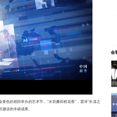
会
P
M
F
i
u
u
c
t
l
t
e
l
u
s
黄色的稻田举办的艺术节。“水韵桑田稻花香”，震泽“长漾之
r
c
e
r
-
e
区建设的丰硕成果。
i
e
n
n
-