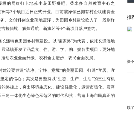
P
气爆棚的网红打卡地苏小花田野餐吧、柴米多自然教育中心之
i
c
t
五亩田等3个项目近日正式开业。目前震泽镇已拥有村企联建资金
u
r
推
e
饮服务、文创科创企业落地震泽，为田园乡村建设吹入了一股别样
安吉拉仙境、辉煌通航、新旗艺等4个新项目落户签约。
长漾特色田园乡村带建设。以“谢家路”为代表，依托长漾湿地
，震泽镇开发了涵盖食、住、游、学、购、娱各类项目，更好地
，推动农业全面升级、农村全面进步、农民全面发展。
建设要营造“洁净、宁静、意境”的美丽田园、打造“宜居、宜
坚定的信心；其次是要坚持以“生态、生产、生活”的三生有机
行的路径上，突出环境生态化，建设轻量化，运营市场化。震泽
长三角一体化生态绿色示范区的时代和弦，营造上海市民真正的