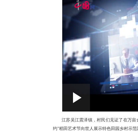
L
P
0:00
/
--:--
P
l
a
o
y
l
江苏吴江震泽镇，村民们见证了在万亩金
约”稻田艺术节向世人展示特色田园乡村示范
a
a