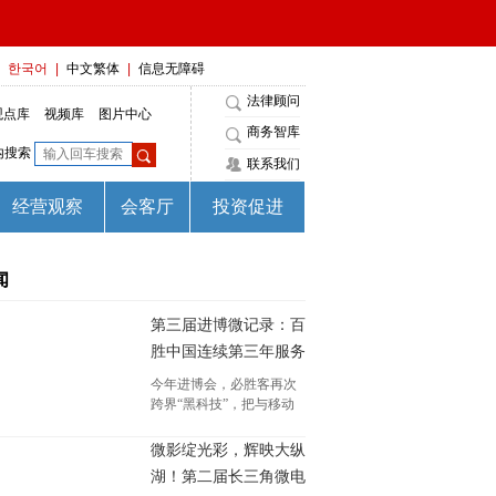
闻
第三届进博微记录：百
胜中国连续第三年服务
进博会
今年进博会，必胜客再次
跨界“黑科技”，把与移动
智能品牌新石器无人车联
合推出的首辆必胜客“5G
微影绽光彩，辉映大纵
AI智能”无人餐车带到现
湖！第二届长三角微电
场。