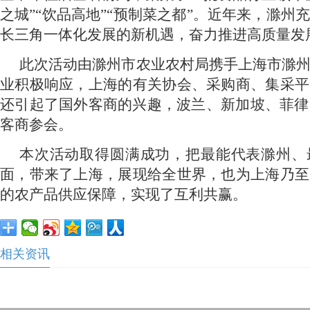
i
d
之城”“饮品高地”“预制菜之都”。近年来，滁州
d
长三角一体化发展的新机遇，奋力推进高质量发
:
e
此次活动由滁州市农业农村局携手上海市滁
3
业积极响应，上海的有关协会、采购商、集采平
o
还引起了国外客商的兴趣，波兰、新加坡、菲律
.
客商参会。
0
本次活动取得圆满成功，把最能代表滁州、
面，带来了上海，展现给全世界，也为上海乃至
0
的农产品供应保障，实现了互利共赢。
%
相关资讯