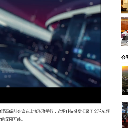
会
P
M
F
i
u
u
c
t
l
t
e
l
u
s
球治理高级别会议在上海璀璨举行，这场科技盛宴汇聚了全球AI领
r
c
e
r
-
e
术的无限可能。
i
e
n
n
-