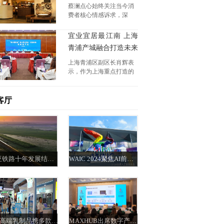
世代“松弛之道”
院陈向军教授特邀出席并
蔡澜点心始终关注当今消
作学术报告。
费者核心情感诉求，深
知“休闲放松”和“社交连
接”对于现代都市人的重要
宜业宜居最江南 上海
性。
青浦产城融合打造未来
之城
上海青浦区副区长肖辉表
示，作为上海重点打造的
综合性节点城市，青浦区
将以创新研发、商务贸
易、旅游休闲功能为支
客厅
撑，建设具有江南历史文
化底蕴的生态型水乡都市
和现代化湖滨城市。
欧亚铁路十年发展结出累累硕果
WAIC 2024聚焦AI前沿 国内人工智能产业正绘未来新图景
Kiri高端乳制品携多款新品亮相2024中国国际焙烤展
MAXHUB出席数字产业集群工作会议 分享数字化转型创新成果