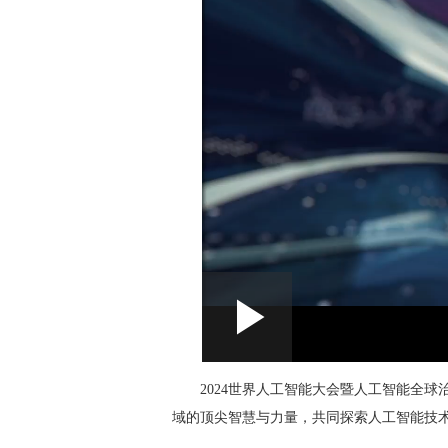
L
P
0:00
/
--:--
P
l
a
o
y
l
2024世界人工智能大会暨人工智能全
域的顶尖智慧与力量，共同探索人工智能技
a
a