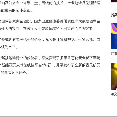
P
领袖及知名企业齐聚一堂，围绕前沿技术、产业趋势及伦理治理
i
c
t
智能发展的宏伟蓝图。
u
r
推
e
是国内首家央企领投、国家卫生健康委部署的医疗大数据领军企
着强大的实力。在医疗人工智能领域的应用实践也尤为突出。
能领域具有显著优势的企业，尤其是计算机视觉、生物智能、自
际领先水平。
人驾驶运输行业的佼佼者，率先实现了多车常态化安全员下车与
个新能源无人驾驶线控平台“御石”，升级发布了全新的露天矿无
富的真实运营经验。