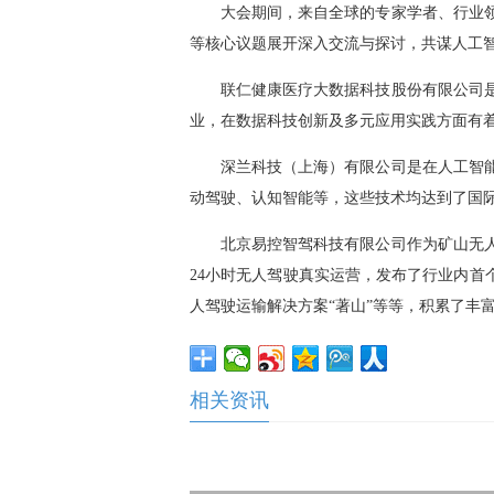
大会期间，来自全球的专家学者、行业
y
d
等核心议题展开深入交流与探讨，共谋人工
V
e
联仁健康医疗大数据科技股份有限公司
i
业，在数据科技创新及多元应用实践方面有
d
深兰科技（上海）有限公司是在人工智
d
:
动驾驶、认知智能等，这些技术均达到了国
e
北京易控智驾科技有限公司作为矿山无
1
o
24小时无人驾驶真实运营，发布了行业内首
.
人驾驶运输解决方案“著山”等等，积累了丰
6
相关资讯
1
%