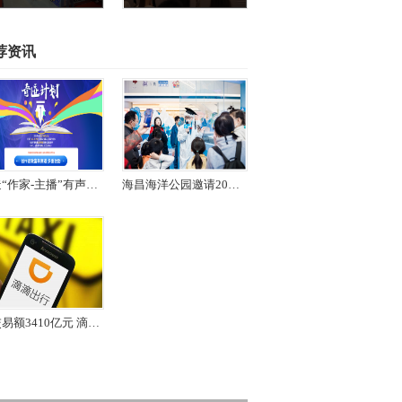
荐资讯
打造“作家-主播”有声文直通车 喜马拉雅奇迹文学推出“奇迹计划”
海昌海洋公园邀请20所高校共倡海洋保护
年交易额3410亿元 滴滴出行递交IPO招股书