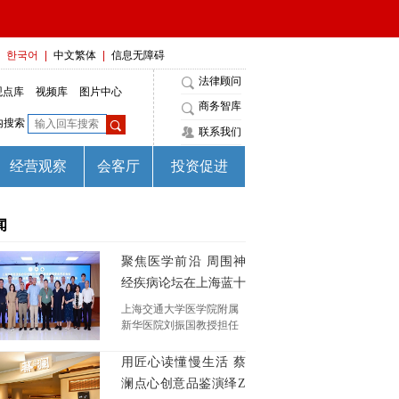
闻
聚焦医学前沿 周围神
经疾病论坛在上海蓝十
字脑科医院举行
上海交通大学医学院附属
新华医院刘振国教授担任
大会主席，上海交通大学
医学院附属第九人民医院
用匠心读懂慢生活 蔡
包关水博士担任论坛坛
澜点心创意品鉴演绎Z
主，复旦大学附属华山医