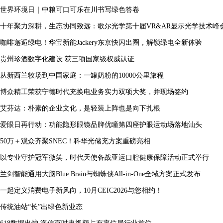
世界环境日｜中粮可口可乐在川书写绿色答卷
十年聚力深耕，生态协同致远：歌尔光学第十届VR&AR显示光学技术峰
咖啡邂逅绿电！华宝新能Jackery东京快闪出圈，解锁绿电全新体验
贵州珍酒数字化建设 获三项国家级权威认证
从新西兰牧场到中国家庭：一罐奶粉的10000公里旅程
博众精工荣获宁德时代充换电业务实力双项大奖，并现场签约
艾芬达：朴素的企业文化，是轻装上阵也是向下扎根
爱眼日再行动：功能隐形眼镜品牌优瞳第四座护眼运动场落地汕头
50万＋观众齐聚SNEC！科华光储充方案重磅亮相
以专业守护冠军微笑，时代天使备战亚运口腔健康保障活动正式举行
兰剑智能通用大脑Blue Brain与蜘蛛侠All-in-One全域方案正式发布
一起定义消费电子新风向，10月CEIC2026与您相约！
传统油站“长”出绿色新业态