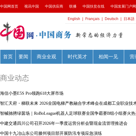
商业动态
海信小墨E5S Pro领跑618大屏市场
智汇天府・梯联未来 2026全国电梯产教融合学术峰会在成都工业职业技
智械驰骋绿茵场｜RoBoLeague机器人足球联赛全国争霸赛B组小组赛火
中建交通四川公司召开2026年一季度运营分析会暨现金流管理推进会
中国十九冶山东公司滕州项目部开展防汛专项应急演练