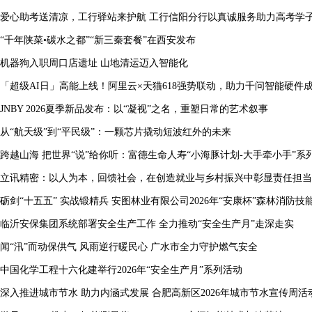
爱心助考送清凉，工行驿站来护航 工行信阳分行以真诚服务助力高考学
“千年陕菜•碳水之都”“新三秦套餐”在西安发布
机器狗入职周口店遗址 山地清运迈入智能化
「超级AI日」高能上线！阿里云×天猫618强势联动，助力千问智能硬件
JNBY 2026夏季新品发布：以“凝视”之名，重塑日常的艺术叙事
从“航天级”到“平民级”：一颗芯片撬动短波红外的未来
跨越山海 把世界“说”给你听：富德生命人寿“小海豚计划-大手牵小手”系
立讯精密：以人为本，回馈社会，在创造就业与乡村振兴中彰显责任担当
临沂安保集团系统部署安全生产工作 全力推动“安全生产月”走深走实
闻“汛”而动保供气 风雨逆行暖民心 广水市全力守护燃气安全
中国化学工程十六化建举行2026年“安全生产月”系列活动
深入推进城市节水 助力内涵式发展 合肥高新区2026年城市节水宣传周活