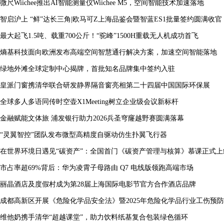
微尺Wiichee推出AI智能测量仪Wiichee M5，空间智能技术加速落地
智启沪上 “鲜”达长三角|欧马可Z上海品鉴会暨智蓝ES1批量签约圆满收官
最大起飞1.5吨、载重700公斤！“驼峰”1500H重载无人机成功首飞
熵基科技面向欧洲发布高端空间智慧通行解决方案，加速空间智能落地
绿地外滩全球定制中心揭牌，首批知名品牌集中签约入驻
皇派门窗携清华联合研发静界隔音窗亮相第二十四届中国国际环保展
全球多人多语同传时空壶X1Meeting树立企业级会议新标杆
金融赋能文体旅 浦发银行助力2026兵圣穹窿越野赛圆满落幕
“灵翼智控”团队发布微型高精度自驱动仿生扑翼飞行器
在世界环境日遇见“碳资产”：全国首门《碳资产管理与核算》慕课正式上
市占率超69%背后：华为凌霄子母路由 Q7 电线版领跑高端市场
丽晶酒店及度假村成为第28届上海国际电影节官方合作酒店品牌
成都高新区开展《危险化学品安全法》暨2025年危险化学品行业工伤预
维他奶携手清华“超越课堂”，助力饮料纸基复合包装绿色循环