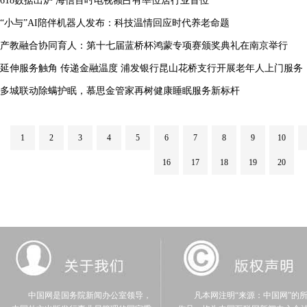
618数据出炉 海信百吋电视额占有率位居行业首位
“小与”AI陪伴机器人发布：科技温情回应时代养老命题
产教融合协同育人：第十七届蓝桥杯鸿蒙专项赛颁奖典礼在南京举行
延伸服务触角 传递金融温度 浦发银行昆山花桥支行开展老年人上门服务
多城联动除螨护眠，慕思金管家再树健康睡眠服务新标杆
1
2
3
4
5
6
7
8
9
10
16
17
18
19
20