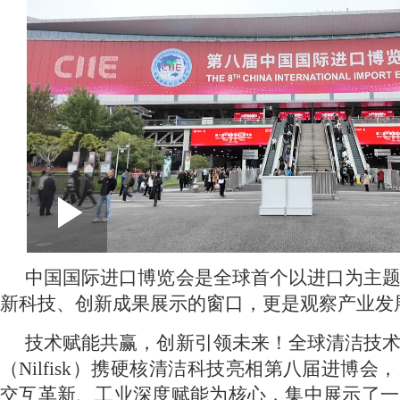
L
P
0:00
/
--:--
P
l
a
o
y
l
中国国际进口博览会是全球首个以进口为主
新科技、创新成果展示的窗口，更是观察产业发
a
a
技术赋能共赢，创新引领未来！全球清洁技
y
d
（Nilfisk）携硬核清洁科技亮相第八届进博
V
交互革新、工业深度赋能为核心，集中展示了一
e