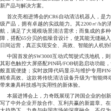
新产品与解决方案。
i
d
首次亮相进博会的CR6自动清洁机器人，是
d
级产品，拥有卓越的实战能力。其2200㎡/h的
:
e
航，满足了大规模场景清洁需求；而集成的多种
1
障，搭配65分贝的低噪音设计，使其能无缝融
o
日间运营，真正实现安全、高效、智能的人机协
.
中国首发的SW3000互动式驾驶式洗地机，
7
其彩色触控大屏搭配PIN码/FOB钥匙启动功能
般直观便捷；实时故障代码显示与维护专用PI
5
精准高效。这款将传统清洁设备升级为“智能终
带来兼具科技感与实用性的新体验。
%
本届进博会上，力奇既展现了跨国企业的创
写了中外企业开放合作、互利共赢的新篇章。在
大趋势下，力奇与中国市场的深度融合，不仅为