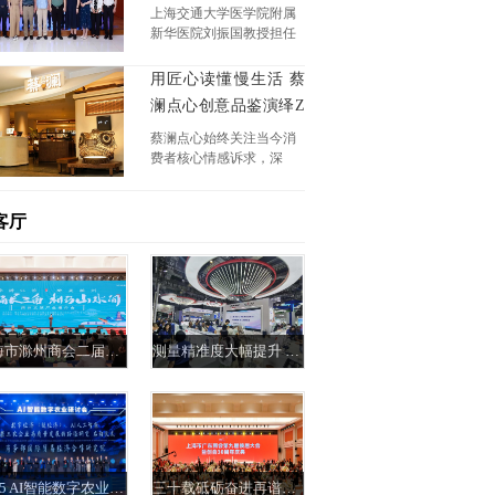
字脑科医院举行
上海交通大学医学院附属
新华医院刘振国教授担任
大会主席，上海交通大学
医学院附属第九人民医院
用匠心读懂慢生活 蔡
包关水博士担任论坛坛
澜点心创意品鉴演绎Z
主，复旦大学附属华山医
世代“松弛之道”
院陈向军教授特邀出席并
蔡澜点心始终关注当今消
作学术报告。
费者核心情感诉求，深
知“休闲放松”和“社交连
接”对于现代都市人的重要
性。
客厅
上海市滁州商会二届四次会员大会在沪成功举行
测量精准度大幅提升 汉王大健康助力血压测量进入AI时代
2025 AI智能数字农业研讨会启幕科技助农与数据兴业成焦点
三十载砥砺奋进再谱新篇 上海市广东商会成功换届