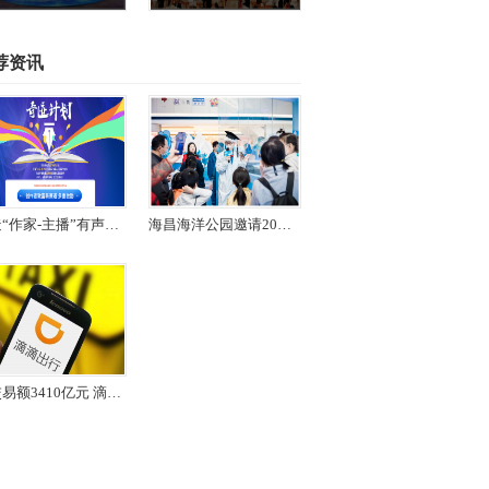
荐资讯
打造“作家-主播”有声文直通车 喜马拉雅奇迹文学推出“奇迹计划”
海昌海洋公园邀请20所高校共倡海洋保护
年交易额3410亿元 滴滴出行递交IPO招股书