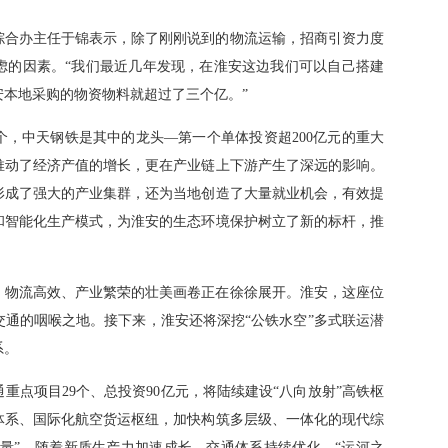
综合办主任于锦表示，除了刚刚说到的物流运输，招商引资力度
虑的因素。“我们最近几年发现，在淮安这边我们可以自己搭建
本地采购的物资物料就超过了三个亿。”
个，中天钢铁是其中的龙头—第一个单体投资超200亿元的重大
推动了经济产值的增长，更在产业链上下游产生了深远的影响。
形成了强大的产业集群，还为当地创造了大量就业机会，有效提
和智能化生产模式，为淮安的生态环境保护树立了新的标杆，推
、物流高效、产业繁荣的壮美画卷正在徐徐展开。淮安，这座位
通的咽喉之地。接下来，淮安还将深挖“公铁水空”多式联运潜
系。
通重点项目29个、总投资90亿元，将陆续建设“八向放射”高铁枢
体系、国际化航空货运枢纽，加快构筑多层级、一体化的现代综
增量”。随着新质生产力加速成长、交通体系持续优化，“运河之