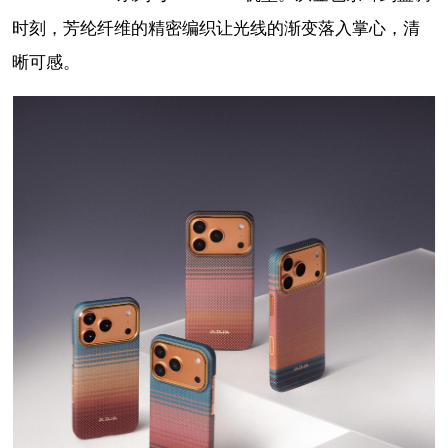
时刻，芳纶纤维的精密编织让光线的渐变落入掌心，清
晰可感。