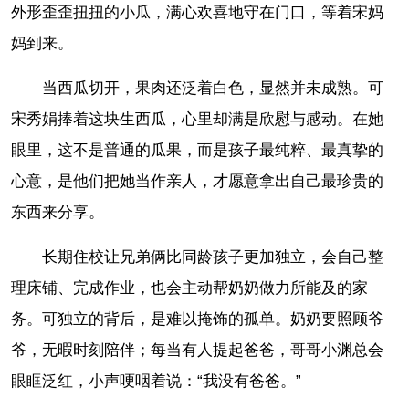
外形歪歪扭扭的小瓜，满心欢喜地守在门口，等着宋妈
妈到来。
当西瓜切开，果肉还泛着白色，显然并未成熟。可
宋秀娟捧着这块生西瓜，心里却满是欣慰与感动。在她
眼里，这不是普通的瓜果，而是孩子最纯粹、最真挚的
心意，是他们把她当作亲人，才愿意拿出自己最珍贵的
东西来分享。
长期住校让兄弟俩比同龄孩子更加独立，会自己整
理床铺、完成作业，也会主动帮奶奶做力所能及的家
务。可独立的背后，是难以掩饰的孤单。奶奶要照顾爷
爷，无暇时刻陪伴；每当有人提起爸爸，哥哥小渊总会
眼眶泛红，小声哽咽着说：“我没有爸爸。”