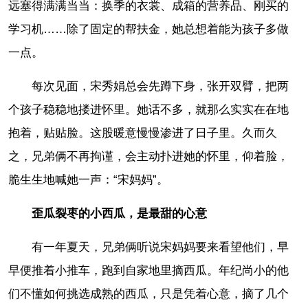
远塞得满满当当：换季的衣裳、成箱的营养品、刚买的
学习机……除了固定的帮扶金，她总想着能为孩子多做
一点。
每次见面，宋秀娟总会先蹲下身，张开双臂，把两
个孩子稳稳地搂进怀里。她话不多，就那么实实在在地
抱着，贴贴脸。这股暖意慢慢渗进了日子里。久而久
之，兄弟俩不再拘谨，会主动扑进她的怀里，仰着脸，
脆生生地喊她一声：“宋妈妈”。
歪瓜裂枣的小西瓜，是最甜的心意
有一年夏天，兄弟俩听说宋妈妈要来看望他们，早
早便推着小推车，跑到自家地里摘西瓜。年纪尚小的他
们不懂如何挑选成熟的西瓜，只是凭着心意，摘了几个