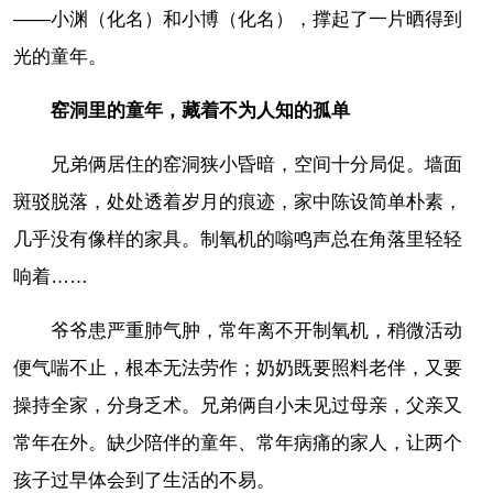
——小渊（化名）和小博（化名），撑起了一片晒得到
光的童年。
窑洞里的童年，藏着不为人知的孤单
兄弟俩居住的窑洞狭小昏暗，空间十分局促。墙面
斑驳脱落，处处透着岁月的痕迹，家中陈设简单朴素，
几乎没有像样的家具。制氧机的嗡鸣声总在角落里轻轻
响着……
爷爷患严重肺气肿，常年离不开制氧机，稍微活动
便气喘不止，根本无法劳作；奶奶既要照料老伴，又要
操持全家，分身乏术。兄弟俩自小未见过母亲，父亲又
常年在外。缺少陪伴的童年、常年病痛的家人，让两个
孩子过早体会到了生活的不易。