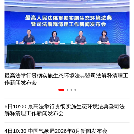
入境游火热 前7月北京离境退税各项数据均创新高
我国自阿根廷进口的牛肉已达到规定数量的50%
上半年我国黄金消费量511.412吨 同比增长1.23%
AI客服承诺不实、人工客服接入困难 中消协回应
最高法举行贯彻实施生态环境法典暨司法解释清理工
数据有了“身份证” 我国正稳步推进数据产权登记
作新闻发布会
高市早苗就“无核三原则”的表态含糊其辞
6日10:00 最高法举行贯彻实施生态环境法典暨司法
白宫否认特朗普与赫格塞思因弹药库存短缺发生争执
解释清理工作新闻发布会
美媒称美国增派人手 在古巴加大力度开展情报活动
4日10:30 中国气象局2026年8月新闻发布会