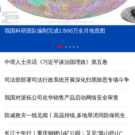
我国科研团队编制完成1∶500万全月地质图
中塔人士共话《习近平谈治国理政》第五卷
司法部部署司法行政系统开展深化扫黑除恶专项斗争
我国对派拓公司在华销售产品启动网络安全审查
防减救灾一线见闻丨高温持续,多地旱涝同防保民生
长江十年行｜重庆铜锣山矿公园：又见“靠山吃山”